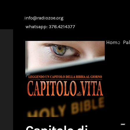
info@radiozoe.org
whatsapp: 378.4214377
Home
Pa